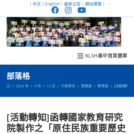
跳
｜
中文
｜
English
｜
最新公告
｜
網站導覽
｜
轉
至
主
要
內
容
KLSH基中首頁選單
部落格
>
2024 年
>
4 月
>
12 日
>
行政單位
>
教務處
>
教學組
>
[活動轉知
[活動轉知]函轉國家教育研究
院製作之「原住民族重要歷史