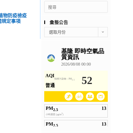
Search
for:
動植物防疫檢疫
關規定事項
彙整公告
彙
選取月份
整
公
告