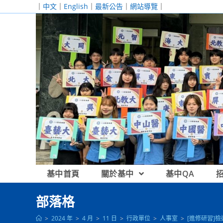
跳
｜
中文
｜
English
｜
最新公告
｜
網站導覽
｜
轉
至
主
要
內
容
基中首頁
關於基中
基中QA
部落格
>
2024 年
>
4 月
>
11 日
>
行政單位
>
人事室
>
[進修研習]