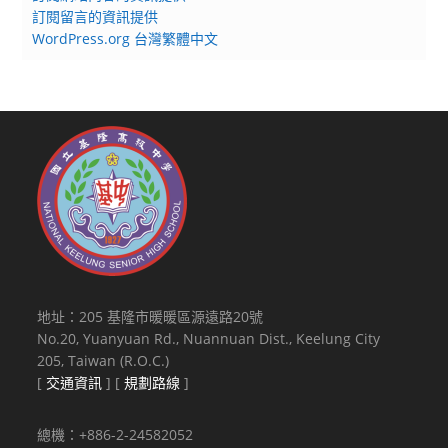
訂閱留言的資訊提供
WordPress.org 台灣繁體中文
地址：205 基隆市暖暖區源遠路20號
No.20, Yuanyuan Rd., Nuannuan Dist., Keelung City
205, Taiwan (R.O.C.)
[
交通資訊
] [
規劃路線
]
總機：+886-2-24582052