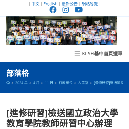
跳
｜
中文
｜
English
｜
最新公告
｜
網站導覽
｜
轉
至
主
要
內
容
KLSH基中首頁選單
部落格
>
2024 年
>
4 月
>
11 日
>
行政單位
>
人事室
>
[進修研習]檢送國立
[進修研習]檢送國立政治大學
教育學院教師研習中心辦理