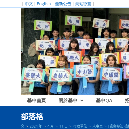
跳
｜
中文
｜
English
｜
最新公告
｜
網站導覽
｜
轉
至
主
要
內
容
基中首頁
關於基中
基中QA
部落格
>
2024 年
>
4 月
>
11 日
>
行政單位
>
人事室
>
[訊息轉知]