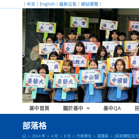
跳
｜
中文
｜
English
｜
最新公告
｜
網站導覽
｜
轉
至
主
要
內
容
基中首頁
關於基中
基中QA
部落格
>
2024 年
>
4 月
>
8 日
>
行政單位
>
圖書館
>
[訊息轉知]文