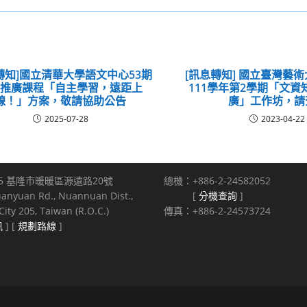
轉知]國立清華大學語文中心53期
[訊息轉知] 國立臺灣藝
語推廣課程「自主學習，遠距上
111學年第2學期「文
線！」方案，敬請協助公告
廣」工作坊，請
2025-07-28
2023-04-22
5 基隆市暖暖區源遠路20號
總機：+886-2-24582052
uanyuan Rd., Nuannuan Dist.,
[
分機查詢
]
ity 205, Taiwan (R.O.C.)
傳真：+886-2-24573724
訊
] [
規劃路線
]
s reserved.