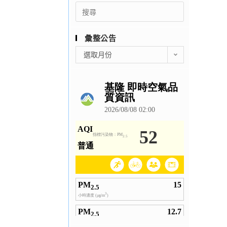
Search
for:
彙整公告
彙
選取月份
整
公
告