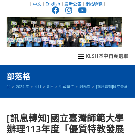
跳
｜
中文
｜
English
｜
最新公告
｜
網站導覽
｜
轉
至
主
要
內
容
KLSH基中首頁選單
部落格
>
2024 年
>
4 月
>
8 日
>
行政單位
>
教務處
>
[訊息轉知]國立臺灣師
[訊息轉知]國立臺灣師範大學
辦理113年度「優質特教發展