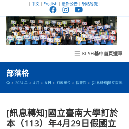
跳
｜
中文
｜
English
｜
最新公告
｜
網站導覽
｜
轉
至
主
要
內
容
KLSH基中首頁選單
部落格
>
2024 年
>
4 月
>
8 日
>
行政單位
>
圖書館
>
[訊息轉知]國立臺南大
[訊息轉知]國立臺南大學訂於
本（113）年4月29日假國立