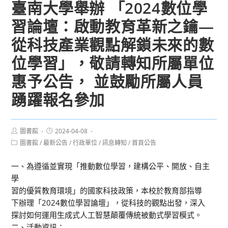
臺南大學舉辦 「2024數位學
習論壇：啟動教育革新之鑰—
從科技產業觀點解鎖未來的數
位學習」，敬請轉知所屬單位
惠予公告， 並鼓勵所屬人員
踴躍報名參加
Post
Post
圖書館
2024-04-08
author:
published:
Post
圖書館
/
最新公告
/
行政單位
/
訊息轉知
/
首頁公告
category:
一、為遵循並實現「推動數位學習，建構公平、開放、自主
學
習的優質教育環境」的國家科技政策，本校於教育部指導
下辦理「2024數位學習論壇」，從科技的觀點出發，深入
探討如何運用生成式人工智慧顛覆傳統被動式學習模式。
二、活動資訊：