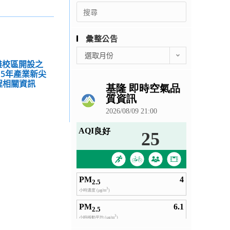
Search
for:
彙整公告
彙
選取月份
整
雄校區開設之
15年產業新尖
公
程相關資訊
告