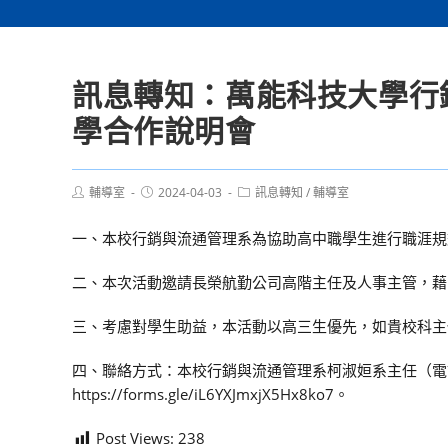
訊息轉知：萬能科技大學行
學合作說明會
Post
Post
Post
輔導室
2024-04-03
訊息轉知
/
輔導室
author:
published:
category:
一、本校行銷與流通管理系為協助高中職學生進行職涯規
二、本次活動邀請長榮航勤公司高階主任及人事主管，藉
三、考慮對學生助益，本活動以高三生優先，如貴校科主
四、聯絡方式：本校行銷與流通管理系柯淑姮系主任（電話：0
https://forms.gle/iL6YXJmxjX5Hx8ko7。
Post Views:
238