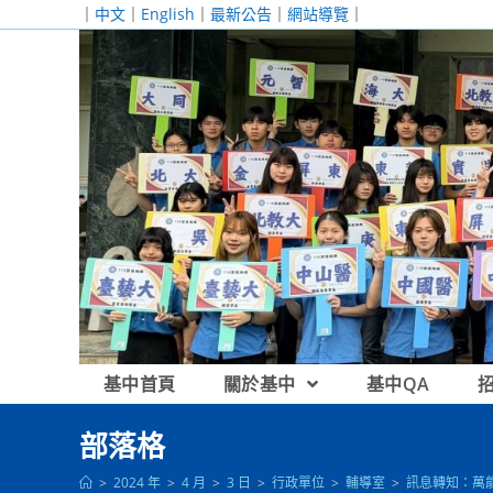
跳
｜
中文
｜
English
｜
最新公告
｜
網站導覽
｜
轉
至
主
要
內
容
基中首頁
關於基中
基中QA
部落格
>
2024 年
>
4 月
>
3 日
>
行政單位
>
輔導室
>
訊息轉知：萬