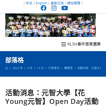
跳
｜
中文
｜
English
｜
最新公告
｜
網站導覽
｜
轉
至
主
要
內
容
KLSH基中首頁選單
部落格
>
2024 年
>
3 月
>
13 日
>
行政單位
>
輔導室
>
活動消息：元智大學【花Y
活動消息：元智大學【花
Young元智】Open Day活動