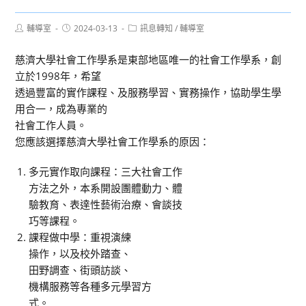
Post
Post
Post
輔導室
2024-03-13
訊息轉知
/
輔導室
author:
published:
category:
慈濟大學社會工作學系是東部地區唯一的社會工作學系，創
立於1998年，希望
透過豐富的實作課程、及服務學習、實務操作，協助學生學
用合一，成為專業的
社會工作人員。
您應該選擇慈濟大學社會工作學系的原因：
多元實作取向課程：三大社會工作
方法之外，本系開設團體動力、體
驗教育、表達性藝術治療、會談技
巧等課程。
課程做中學：重視演練
操作，以及校外踏查、
田野調查、街頭訪談、
機構服務等各種多元學習方
式。