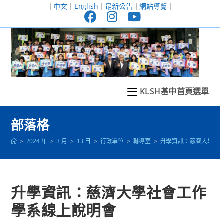
跳
｜
中文
｜
English
｜
最新公告
｜
網站導覽
｜
轉
至
主
要
內
容
KLSH基中首頁選單
部落格
>
2024 年
>
3 月
>
13 日
>
行政單位
>
輔導室
>
升學資訊：慈濟大學社
升學資訊：慈濟大學社會工作
學系線上說明會