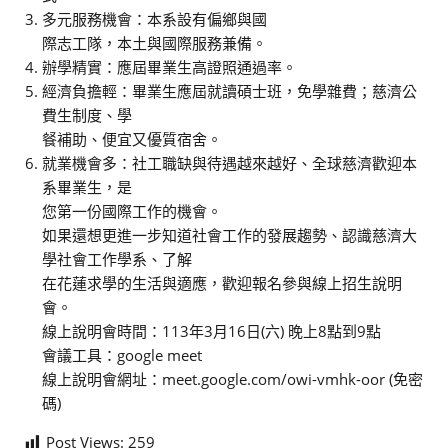
多元服務機會：本系設有偏鄉與國
際志工隊，本土與國際服務兼備。
辦學精實：應屆畢業生高證照通過率。
經濟負擔輕：畢業生應屆就讀碩士班，免學雜費；慈濟公
費生制度、學
餐補助、便宜又優質宿舍。
就業機會多：社工職缺與待遇越來越好、全球慈濟歡迎本
系畢業生，是
您第一份國際工作的機會。
如果還想更進一步知道社會工作的發展趨勢、認識慈濟大
學社會工作學系、了解
在花蓮求學的生活與適應，歡迎報名參與線上招生說明
會。
線上說明會時間：113年3月16日(六) 晚上8點到9點
會議工具：google meet
線上說明會網址：meet.google.com/owi-vmhk-oor (免密
碼)
Post Views:
259