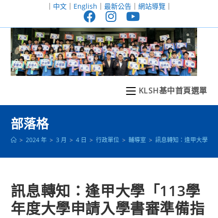
跳
｜
中文
｜
English
｜
最新公告
｜
網站導覽
｜
轉
至
主
要
內
容
KLSH基中首頁選單
部落格
>
2024 年
>
3 月
>
4 日
>
行政單位
>
輔導室
>
訊息轉知：逢甲大學「1
訊息轉知：逢甲大學「113學
年度大學申請入學書審準備指