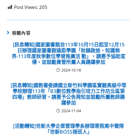
Post Views:
205
相關內容
[訊息轉知]國家圖書館自113年10月15日起至12月15
日辦理國家圖書館遠距學園「秋韻啟迪‧知識無
界-113年度秋季數位學習推廣活 動」，請惠予協助宣
傳，並鼓勵貴管所屬人員踴躍參加
2024-10-18
[訊息轉知]國教署委請國立新竹科學園區實驗高級中等
學校辦理113年「B3數位教學指引培力工作坊北區第
四場」教師研習，請惠予公告周知並鼓勵所屬教師踴
躍參加
2024-11-04
[活動轉知]世新大學企業管理學系辦理寒假高中營隊
「世新BOSS接班人」