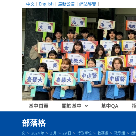
跳
｜
中文
｜
English
｜
最新公告
｜
網站導覽
｜
轉
至
主
要
內
容
基中首頁
關於基中
基中QA
部落格
>
2024 年
>
2 月
>
29 日
>
行政單位
>
教務處
>
教學組
>
[