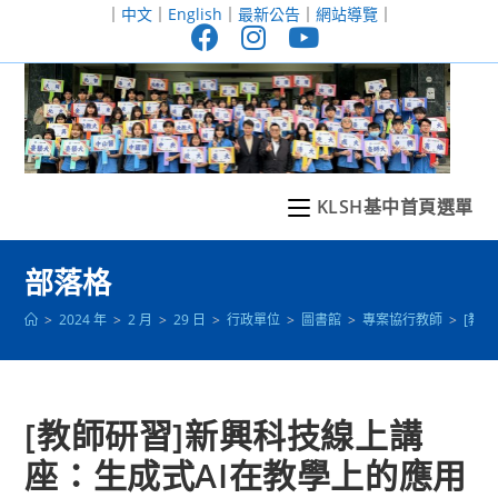
跳
｜
中文
｜
English
｜
最新公告
｜
網站導覽
｜
轉
至
主
要
內
容
KLSH基中首頁選單
部落格
>
2024 年
>
2 月
>
29 日
>
行政單位
>
圖書館
>
專案協行教師
>
[教
[教師研習]新興科技線上講
座：生成式AI在教學上的應用