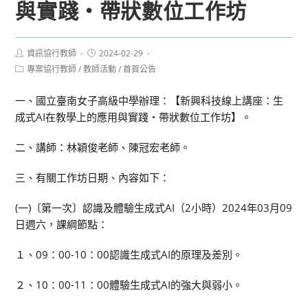
與實踐・帶狀數位工作坊
Post
Post
資訊協行教師
2024-02-29
author:
published:
Post
專案協行教師
/
教師活動
/
首頁公告
category:
一、國立臺南女子高級中學辦理：【新興科技線上講座：生
成式AI在教學上的應用與實踐・帶狀數位工作坊】。
二、講師：林穎俊老師、陳冠宏老師。
三、有關工作坊日期、內容如下：
(一)〔第一次〕認識及體驗生成式AI（2小時）2024年03月09
日週六，課綱節點：
１、09：00-10：00認識生成式AI的原理及差別。
２、10：00-11：00體驗生成式AI的強大與弱小。