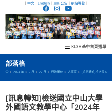
跳
｜
中文
｜
English
｜
最新公告
｜
網站導覽
｜
轉
至
主
要
內
容
KLSH基中首頁選單
部落格
>
2024 年
>
2 月
>
27 日
>
行政單位
>
人事室
>
[訊息轉知]檢送國立
[訊息轉知]檢送國立中山大學
外國語文教學中心「2024年