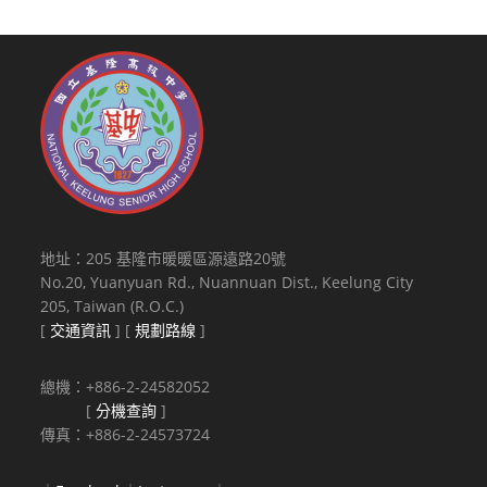
地址：205 基隆市暖暖區源遠路20號
No.20, Yuanyuan Rd., Nuannuan Dist., Keelung City
205, Taiwan (R.O.C.)
[
交通資訊
] [
規劃路線
]
總機：+886-2-24582052
[
分機查詢
]
傳真：+886-2-24573724