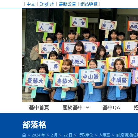
跳
｜
中文
｜
English
｜
最新公告
｜
網站導覽
｜
轉
至
主
要
內
容
基中首頁
關於基中
基中QA
部落格
>
2024 年
>
2 月
>
22 日
>
行政單位
>
人事室
>
[訊息轉知]