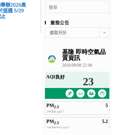
Search
舉辦2026高
週 5/29
for:
截止
彙整公告
彙
選取月份
整
公
告