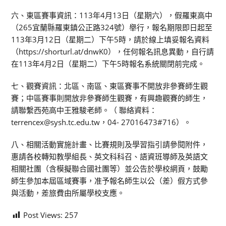
六、東區賽事資訊：113年4月13日（星期六），假羅東高中
（265宜蘭縣羅東鎮公正路324號）舉行，報名期限即日起至
113年3月12日（星期二）下午5時，請於線上填妥報名資料
（https://shorturl.at/dnwK0），任何報名訊息異動，自行請
在113年4月2日（星期二）下午5時報名系統關閉前完成。
七、觀賽資訊：北區、南區、東區賽事不開放非參賽師生觀
賽；中區賽事則開放非參賽師生觀賽，有興趣觀賽的師生，
請聯繫西苑高中王雅駿老師。（ 聯絡資料：
terrencex@sysh.tc.edu.tw，04- 27016473#716）。
八、相關活動實施計畫、比賽規則及學習指引請參閱附件，
惠請各校轉知教學組長、英文科科召、語資班導師及英語文
相關社團（含模擬聯合國社團等）並公告於學校網頁，鼓勵
師生參加本屆區域賽事，准予報名師生以公（差）假方式參
與活動，差旅費由所屬學校支應。
Post Views:
257