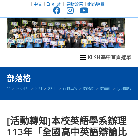
跳
｜
中文
｜
English
｜
最新公告
｜
網站導覽
｜
轉
至
主
要
內
容
KLSH基中首頁選單
部落格
>
2024 年
>
2 月
>
22 日
>
行政單位
>
教務處
>
教學組
>
[活動轉知
[活動轉知]本校英語學系辦理
113年「全國高中英語辯論比