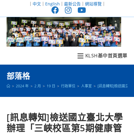
跳
｜
中文
｜
English
｜
最新公告
｜
網站導覽
｜
轉
至
主
要
內
容
KLSH基中首頁選單
部落格
>
2024 年
>
2 月
>
19 日
>
行政單位
>
人事室
>
[訊息轉知]檢送國立
[訊息轉知]檢送國立臺北大學
辦理「三峽校區第5期健康管