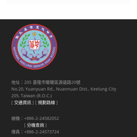
地址：205 基隆市暖暖區源遠路20號
No.20, Yuanyuan Rd., Nuannuan Dist., Keelung City
205, Taiwan (R.O.C.)
[
交通資訊
] [
規劃路線
]
總機：+886-2-24582052
[
分機查詢
]
傳真：+886-2-24573724