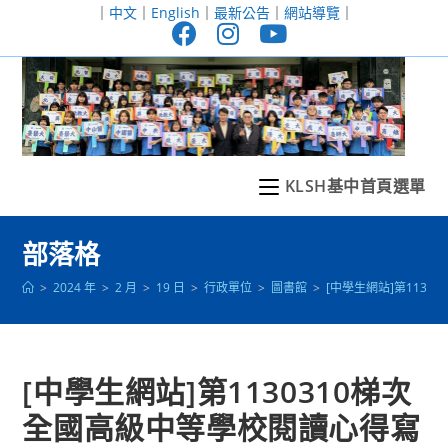
跳
｜
中文
｜
English
｜
最新公告
｜
網站導覽
｜
轉
至
主
要
內
容
KLSH基中首頁選單
部落格
>
2024 年
>
2 月
>
19 日
>
行政單位
>
圖書館
>
[中學生網站]第113
[中學生網站]第1130310梯次
全國高級中等學校閱讀心得寫