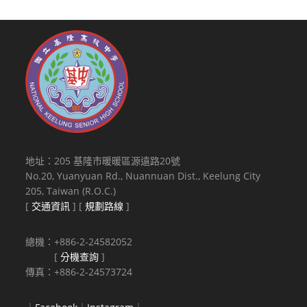
地址：205 基隆市暖暖區源遠路20號
No.20, Yuanyuan Rd., Nuannuan Dist., Keelung City
205, Taiwan (R.O.C.)
[
交通資訊
] [
規劃路線
]
總機：+886-2-24582052
[
分機查詢
]
傳真：+886-2-24573724