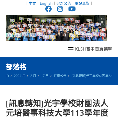
跳
｜
中文
｜
English
｜
最新公告
｜
網站導覽
｜
轉
至
主
要
內
容
KLSH基中首頁選單
部落格
>
2024 年
>
2 月
>
17 日
>
首頁公告
>
[訊息轉知]光宇學校財團法人元
[訊息轉知]光宇學校財團法人
元培醫事科技大學113學年度