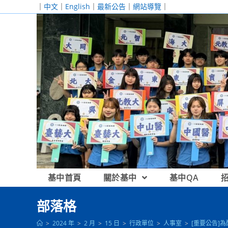
跳
｜
中文
｜
English
｜
最新公告
｜
網站導覽
｜
轉
至
主
要
內
容
基中首頁
關於基中
基中QA
部落格
>
2024 年
>
2 月
>
15 日
>
行政單位
>
人事室
>
[重要公告]