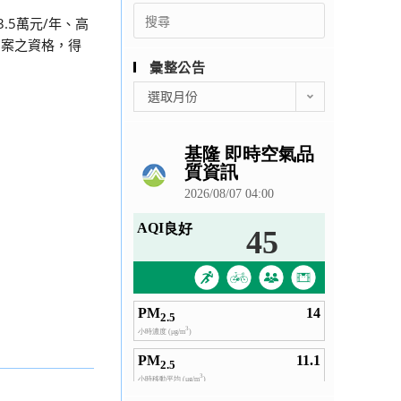
Search
.5萬元/年、高
for:
方案之資格，得
彙整公告
彙
選取月份
整
公
告