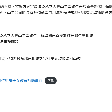
368號函略以，拉近方案定額減免私立大專學生學雜費差額新臺幣(以下同)3
則，學生若同時具有各類就學費用減免辦法或其他部會助學補助等
額減免私立大專學生學雜費，每學期已直接於註冊繳費單扣減
無法重複請領。
補助，須將教育部已扣減之1.75萬元款項退回學校。
同仁申請子女教育補助事宜
下載