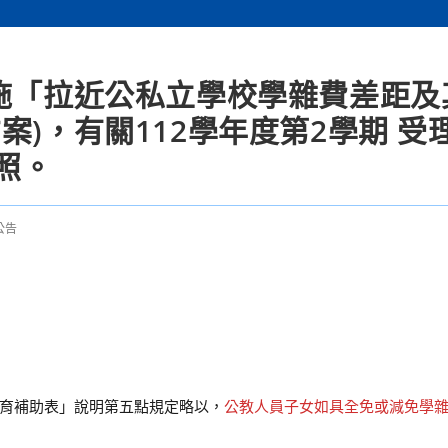
實施「拉近公私立學校學雜費差距及
案)，有關112學年度第2學期 受
照。
公告
育補助表」說明第五點規定略以，
公教人員子女如具全免或減免學