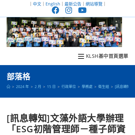
跳
｜
中文
｜
English
｜
最新公告
｜
網站導覽
｜
轉
至
主
要
內
容
KLSH基中首頁選單
部落格
>
2024 年
>
2 月
>
15 日
>
行政單位
>
學務處
>
衛生組
>
[訊息轉知
[訊息轉知]文藻外語大學辦理
「ESG初階管理師－種子師資