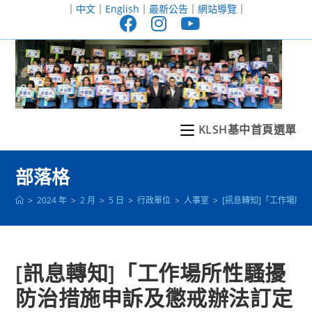
跳
｜
中文
｜
English
｜
最新公告
｜
網站導覽
｜
轉
至
主
要
內
容
KLSH基中首頁選單
部落格
>
2024 年
>
2 月
>
5 日
>
行政單位
>
人事室
>
[訊息轉知]「工作場所
[訊息轉知]「工作場所性騷擾
防治措施申訴及懲戒辦法訂定