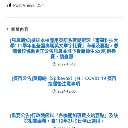
Post Views:
251
相關內容
[訊息轉知]檢送本校應用英語系延期辦理「南臺科技大
學111學年度全國高職英文單字比賽」海報及要點，懇
請貴校協助更正公告訊息並准予貴屬師生公(差)假參
賽，請查照。
2022-10-12
[疫苗公告]莫德納（Spikevax）JN.1 COVID-19 疫苗
接種後注意事項
2024-12-05
[重要公告]行政院函以「各機關加班費支給要點」及該
院相關函釋，自112年2月9日停止適用。