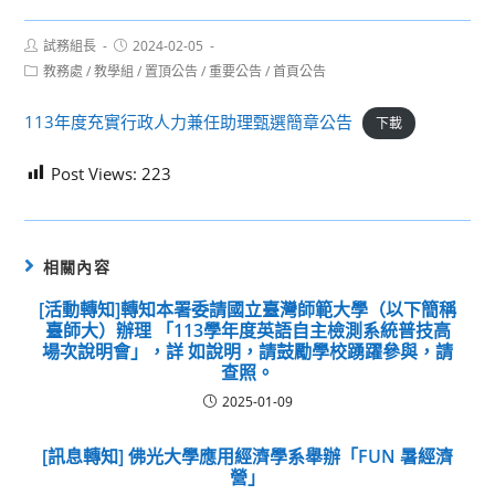
Post
Post
試務組長
2024-02-05
author:
published:
Post
教務處
/
教學組
/
置頂公告
/
重要公告
/
首頁公告
category:
113年度充實行政人力兼任助理甄選簡章公告
下載
Post Views:
223
相關內容
[活動轉知]轉知本署委請國立臺灣師範大學（以下簡稱
臺師大）辦理 「113學年度英語自主檢測系統普技高
場次說明會」，詳 如說明，請鼓勵學校踴躍參與，請
查照。
2025-01-09
[訊息轉知] 佛光大學應用經濟學系舉辦「FUN 暑經濟
營」