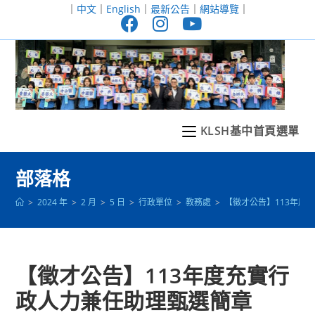
跳
｜
中文
｜
English
｜
最新公告
｜
網站導覽
｜
轉
至
主
要
內
容
KLSH基中首頁選單
部落格
>
2024 年
>
2 月
>
5 日
>
行政單位
>
教務處
>
【徵才公告】113年度
【徵才公告】113年度充實行
政人力兼任助理甄選簡章