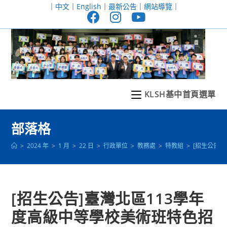
跳
｜
中文
｜
English
｜
最新公告
｜
網站導覽
｜
轉
至
主
要
內
容
KLSH基中首頁選單
部落格
>
2024 年
>
1 月
>
22 日
>
行政單位
>
教務處
>
特教組
>
[招生公告
[招生公告]臺灣北區113學年
度高級中等學校美術班特色招