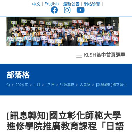
跳
｜
中文
｜
English
｜
最新公告
｜
網站導覽
｜
轉
至
主
要
內
容
KLSH基中首頁選單
部落格
>
2024 年
>
1 月
>
17 日
>
行政單位
>
人事室
>
[訊息轉知]國立彰化
[訊息轉知]國立彰化師範大學
進修學院推廣教育課程「日語