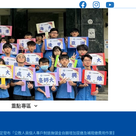
重點專區
2A號令訂定發布「公教人員個人專戶制退撫儲金自願增加提繳及補撥繳費用作業要點」，請查