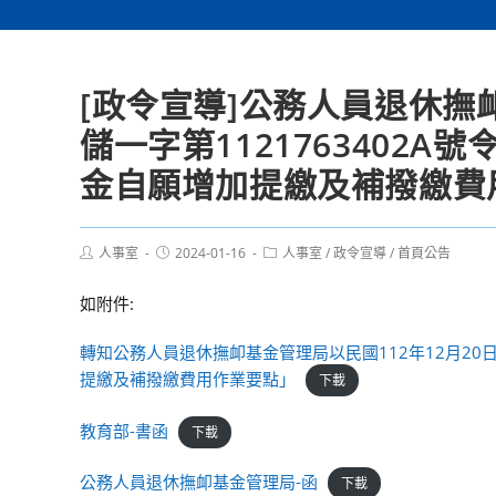
[政令宣導]公務人員退休撫卹
儲一字第1121763402
金自願增加提繳及補撥繳費
Post
Post
Post
人事室
2024-01-16
人事室
/
政令宣導
/
首頁公告
author:
published:
category:
如附件:
轉知公務人員退休撫卹基金管理局以民國112年12月20
提繳及補撥繳費用作業要點」
下載
教育部-書函
下載
公務人員退休撫卹基金管理局-函
下載