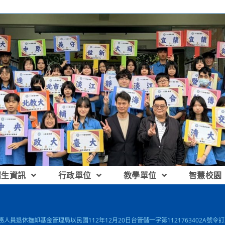
招生資訊
行政單位
教學單位
智慧校園
公務人員退休撫卹基金管理局以民國112年12月20日台管儲一字第112176340