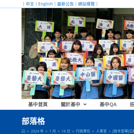
跳
｜
中文
｜
English
｜
最新公告
｜
網站導覽
｜
轉
至
主
要
內
容
基中首頁
關於基中
基中QA
部落格
>
2024 年
>
1 月
>
16 日
>
行政單位
>
人事室
>
[政令宣導]