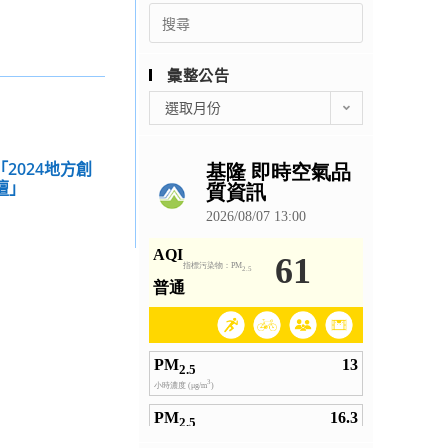
Search
for:
彙整公告
彙
選取月份
整
公
告
2024地方創
壇」