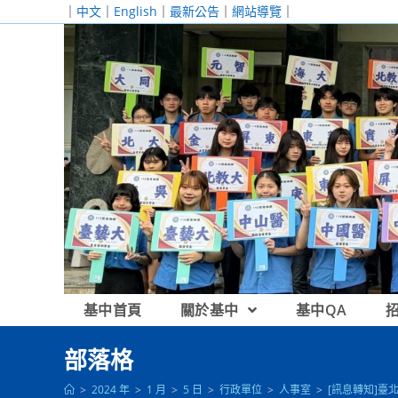
跳
｜
中文
｜
English
｜
最新公告
｜
網站導覽
｜
轉
至
主
要
內
容
基中首頁
關於基中
基中QA
部落格
>
2024 年
>
1 月
>
5 日
>
行政單位
>
人事室
>
[訊息轉知]