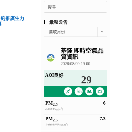
Search
for:
公約推廣生力
彙整公告
募
彙
選取月份
整
公
告