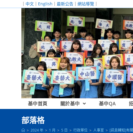
跳
｜
中文
｜
English
｜
最新公告
｜
網站導覽
｜
轉
至
主
要
內
容
基中首頁
關於基中
基中QA
部落格
>
2024 年
>
1 月
>
5 日
>
行政單位
>
人事室
>
[訊息轉知]