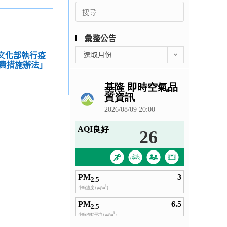
Search
for:
彙整公告
彙
「文化部執行疫
選取月份
整
費措施辦法」
公
告