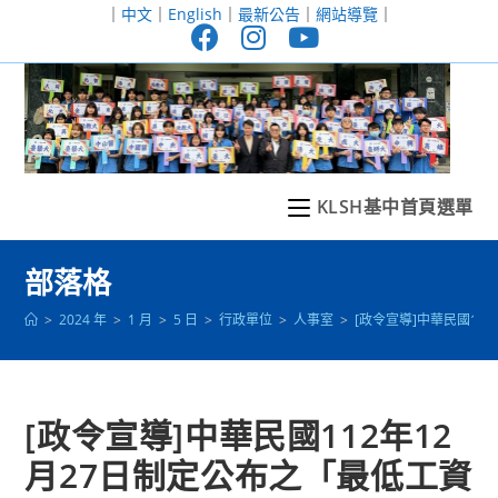
跳
｜
中文
｜
English
｜
最新公告
｜
網站導覽
｜
轉
至
主
要
內
容
KLSH基中首頁選單
部落格
>
2024 年
>
1 月
>
5 日
>
行政單位
>
人事室
>
[政令宣導]中華民國11
[政令宣導]中華民國112年12
月27日制定公布之「最低工資