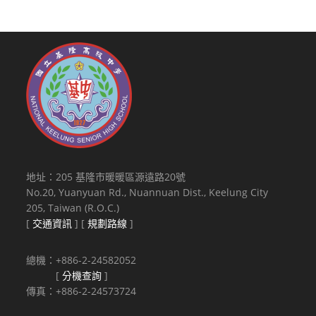
地址：205 基隆市暖暖區源遠路20號
No.20, Yuanyuan Rd., Nuannuan Dist., Keelung City
205, Taiwan (R.O.C.)
[
交通資訊
] [
規劃路線
]
總機：+886-2-24582052
[
分機查詢
]
傳真：+886-2-24573724