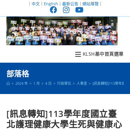
跳
｜
中文
｜
English
｜
最新公告
｜
網站導覽
｜
轉
至
主
要
內
容
KLSH基中首頁選單
部落格
>
2024 年
>
1 月
>
4 日
>
行政單位
>
人事室
>
[訊息轉知]113學年
[訊息轉知]113學年度國立臺
北護理健康大學生死與健康心