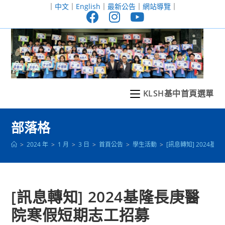
跳
｜
中文
｜
English
｜
最新公告
｜
網站導覽
｜
轉
至
主
要
內
容
KLSH基中首頁選單
部落格
>
2024 年
>
1 月
>
3 日
>
首頁公告
>
學生活動
>
[訊息轉知] 2024
[訊息轉知] 2024基隆長庚醫
院寒假短期志工招募