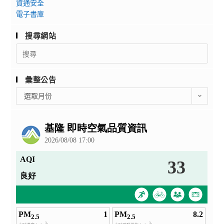
資通安全
電子書庫
搜尋網站
Search
for:
彙整公告
彙
選取月份
整
公
告