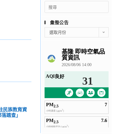
Search
for:
彙整公告
彙
選取月份
整
公
告
原住民族教育資
部落踏查」