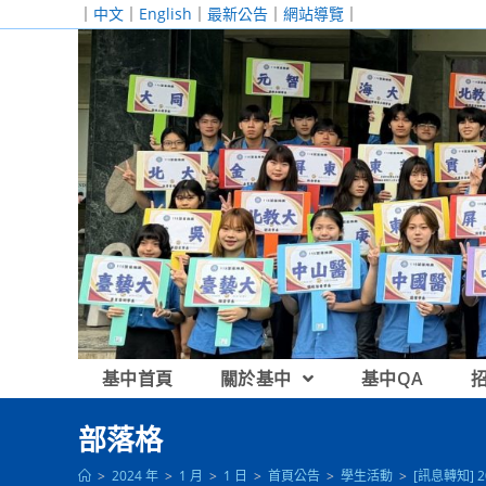
跳
｜
中文
｜
English
｜
最新公告
｜
網站導覽
｜
轉
至
主
要
內
容
基中首頁
關於基中
基中QA
部落格
>
2024 年
>
1 月
>
1 日
>
首頁公告
>
學生活動
>
[訊息轉知] 