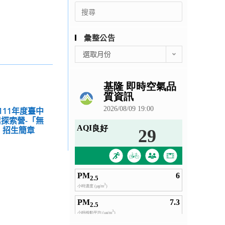
Search
for:
彙整公告
彙
選取月份
整
公
告
111年度臺中
探索營-「無
」招生簡章