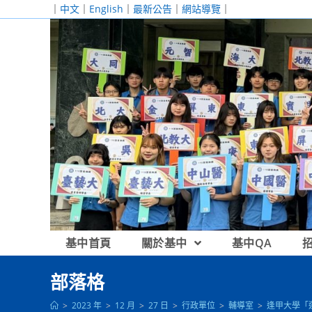
跳
｜
中文
｜
English
｜
最新公告
｜
網站導覽
｜
轉
至
主
要
內
容
基中首頁
關於基中
基中QA
部落格
>
2023 年
>
12 月
>
27 日
>
行政單位
>
輔導室
>
逢甲大學「