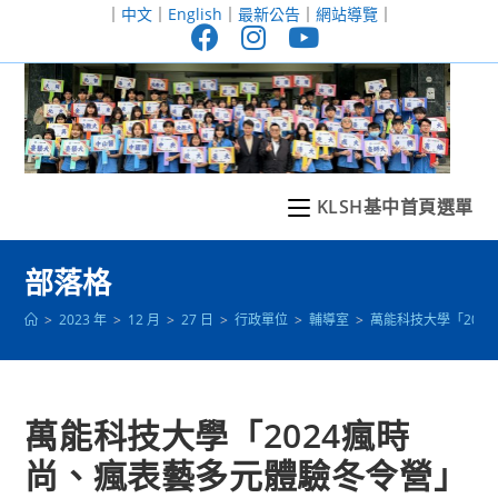
跳
｜
中文
｜
English
｜
最新公告
｜
網站導覽
｜
轉
至
主
要
內
容
KLSH基中首頁選單
部落格
>
2023 年
>
12 月
>
27 日
>
行政單位
>
輔導室
>
萬能科技大學「202
萬能科技大學「2024瘋時
尚、瘋表藝多元體驗冬令營」