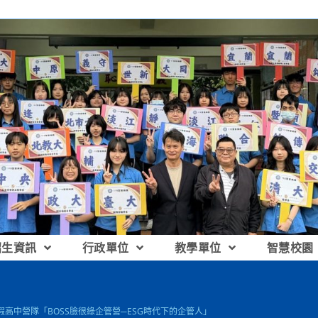
招生資訊
行政單位
教學單位
智慧校園
假高中營隊「BOSS臉很綠企管營─ESG時代下的企管人」