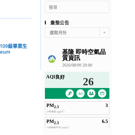
Search
for:
彙整公告
彙
選取月份
整
公
109級畢業生
告
seum