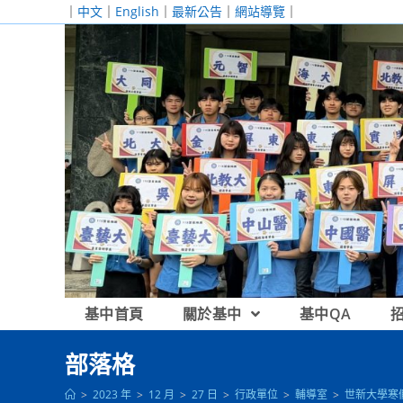
跳
｜
中文
｜
English
｜
最新公告
｜
網站導覽
｜
轉
至
主
要
內
容
基中首頁
關於基中
基中QA
部落格
>
2023 年
>
12 月
>
27 日
>
行政單位
>
輔導室
>
世新大學寒