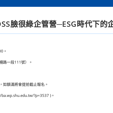
SS臉很綠企管營─ESG時代下的
00。
柵路一段111號）。
止，如額滿將會提前截止報名。
.shu.edu.tw/?p=3537 )。