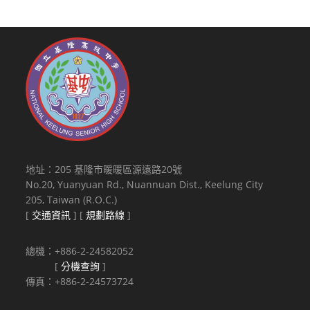
地址：205 基隆市暖暖區源遠路20號
No.20, Yuanyuan Rd., Nuannuan Dist., Keelung City
205, Taiwan (R.O.C.)
[
交通資訊
] [
規劃路線
]
總機：+886-2-24582052
[
分機查詢
]
傳真：+886-2-24573724