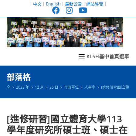
跳
｜
中文
｜
English
｜
最新公告
｜
網站導覽
｜
轉
至
主
要
內
容
KLSH基中首頁選單
部落格
>
2023 年
>
12 月
>
26 日
>
行政單位
>
人事室
>
[進修研習]國立體育
[進修研習]國立體育大學113
學年度研究所碩士班、碩士在