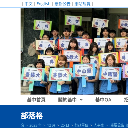
跳
｜
中文
｜
English
｜
最新公告
｜
網站導覽
｜
轉
至
主
要
內
容
基中首頁
關於基中
基中QA
部落格
>
2023 年
>
12 月
>
25 日
>
行政單位
>
人事室
>
[重要公告