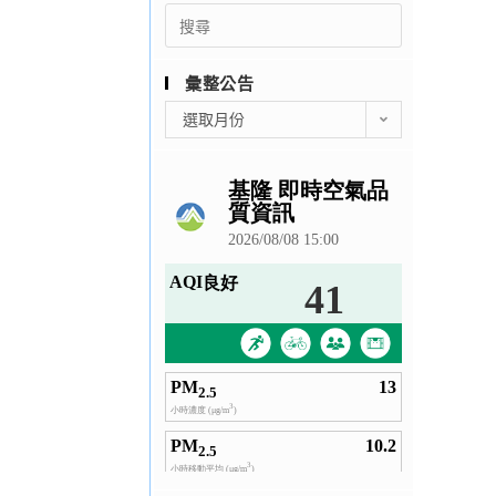
Search
for:
彙整公告
彙
選取月份
整
公
告