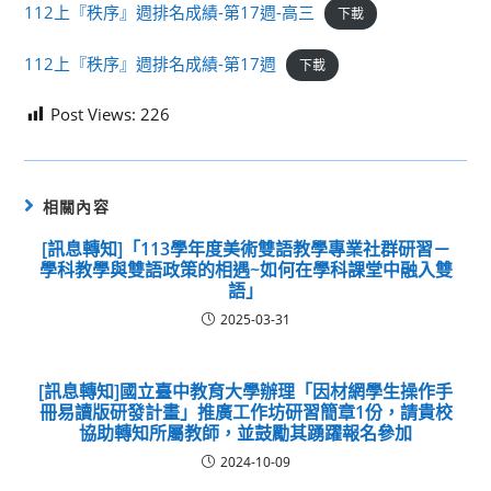
112上『秩序』週排名成績-第17週-高三
下載
112上『秩序』週排名成績-第17週
下載
Post Views:
226
相關內容
[訊息轉知]「113學年度美術雙語教學專業社群研習－
學科教學與雙語政策的相遇~如何在學科課堂中融入雙
語」
2025-03-31
[訊息轉知]國立臺中教育大學辦理「因材網學生操作手
冊易讀版研發計畫」推廣工作坊研習簡章1份，請貴校
協助轉知所屬教師，並鼓勵其踴躍報名參加
2024-10-09