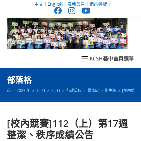
跳
｜
中文
｜
English
｜
最新公告
｜
網站導覽
｜
轉
至
主
要
內
容
KLSH基中首頁選單
部落格
>
2023 年
>
12 月
>
22 日
>
行政單位
>
學務處
>
衛生組
>
[校內競賽
[校內競賽]112（上）第17週
整潔、秩序成績公告