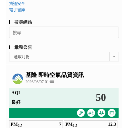
資通安全
電子書庫
搜尋網站
Search
for:
彙整公告
彙
選取月份
整
公
告