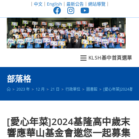
跳
｜
中文
｜
English
｜
最新公告
｜
網站導覽
｜
轉
至
主
要
內
容
KLSH基中首頁選單
部落格
>
2023 年
>
12 月
>
21 日
>
行政單位
>
圖書館
>
[愛心年菜]2024
[愛心年菜]2024基隆高中歲末
響應華山基金會邀您一起募集