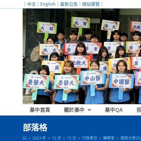
跳
｜
中文
｜
English
｜
最新公告
｜
網站導覽
｜
轉
至
主
要
內
容
基中首頁
關於基中
基中QA
部落格
>
2023 年
>
12 月
>
15 日
>
行政單位
>
輔導室
>
開南大學20