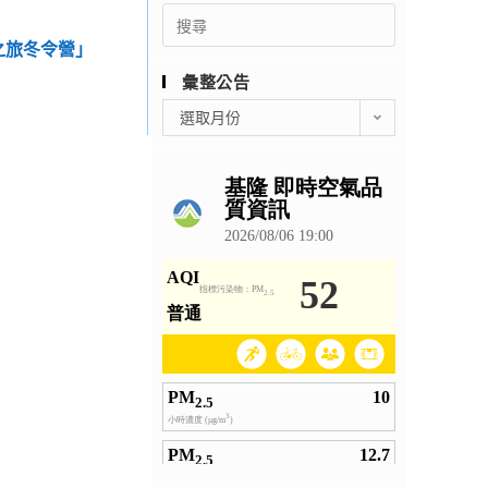
Search
for:
之旅冬令營」
彙整公告
彙
選取月份
整
公
告