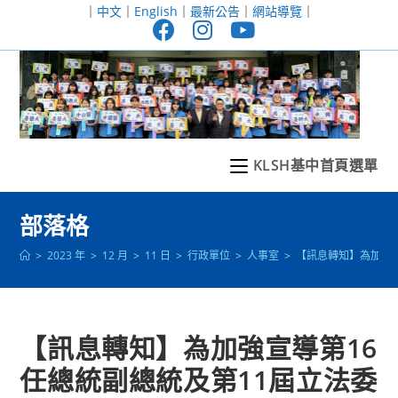
跳
｜
中文
｜
English
｜
最新公告
｜
網站導覽
｜
轉
至
主
要
內
容
KLSH基中首頁選單
部落格
>
2023 年
>
12 月
>
11 日
>
行政單位
>
人事室
>
【訊息轉知】為加強
【訊息轉知】為加強宣導第16
任總統副總統及第11屆立法委