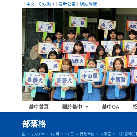
跳
｜
中文
｜
English
｜
最新公告
｜
網站導覽
｜
轉
至
主
要
內
容
基中首頁
關於基中
基中QA
部落格
>
2023 年
>
12 月
>
11 日
>
行政單位
>
人事室
>
【訊息轉知