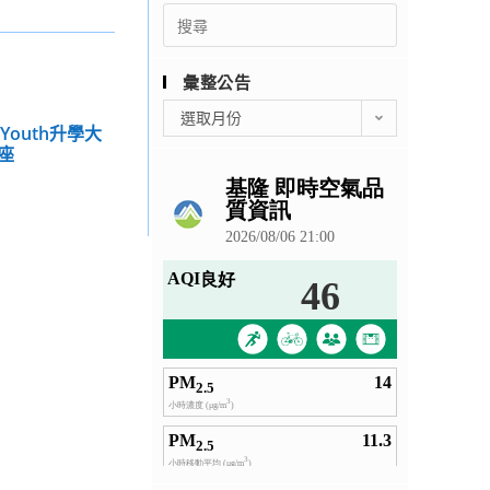
Search
for:
彙整公告
彙
選取月份
outh升學大
整
座
公
告