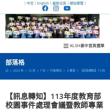
跳
｜
中文
｜
English
｜
最新公告
｜
網站導覽
｜
轉
至
主
要
內
容
KLSH基中首頁選單
部落格
>
2023 年
>
12 月
>
7 日
>
行政單位
>
人事室
>
【訊息轉知】113年
【訊息轉知】113年度教育部
校園事件處理會議暨教師專業