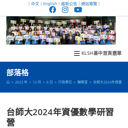
跳
｜
中文
｜
English
｜
最新公告
｜
網站導覽
｜
轉
至
主
要
內
容
KLSH基中首頁選單
部落格
>
2023 年
>
12 月
>
6 日
>
行政單位
>
輔導室
>
台師大2024年資優數
台師大2024年資優數學研習
營