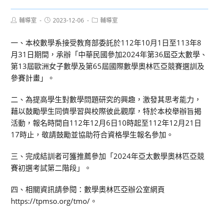
Post
Post
Post
輔導室
2023-12-06
輔導室
author:
published:
category:
一、本校數學系接受教育部委託於112年10月1日至113年8
月31日期間，承辦「中華民國參加2024年第36屆亞太數學、
第13屆歐洲女子數學及第65屆國際數學奧林匹亞競賽選訓及
參賽計畫」。
二、為提高學生對數學問題研究的興趣，激發其思考能力，
藉以鼓勵學生同儕學習與校際彼此觀摩，特於本校舉辦旨揭
活動，報名時間自112年12月6日10時起至112年12月21日
17時止，敬請鼓勵並協助符合資格學生報名參加。
三、完成結訓者可獲推薦參加「2024年亞太數學奧林匹亞競
賽初選考試第二階段」。
四、相關資訊請參閱：數學奧林匹亞辦公室網頁
https://tpmso.org/tmo/。