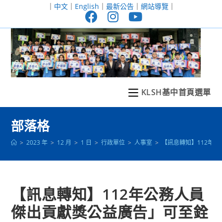
跳
｜
中文
｜
English
｜
最新公告
｜
網站導覽
｜
轉
至
主
要
內
容
KLSH基中首頁選單
部落格
>
2023 年
>
12 月
>
1 日
>
行政單位
>
人事室
>
【訊息轉知】112年公務
【訊息轉知】112年公務人員
傑出貢獻獎公益廣告」可至銓