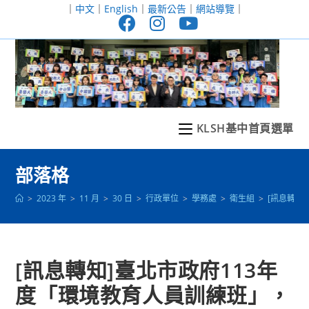
跳
｜
中文
｜
English
｜
最新公告
｜
網站導覽
｜
轉
至
主
要
內
容
KLSH基中首頁選單
部落格
>
2023 年
>
11 月
>
30 日
>
行政單位
>
學務處
>
衛生組
>
[訊息轉知
[訊息轉知]臺北市政府113年
度「環境教育人員訓練班」，