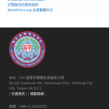
訂閱留言的資訊提供
WordPress.org 台灣繁體中文
地址：205 基隆市暖暖區源遠路20號
No.20, Yuanyuan Rd., Nuannuan Dist., Keelung City
205, Taiwan (R.O.C.)
[
交通資訊
] [
規劃路線
]
總機：+886-2-24582052