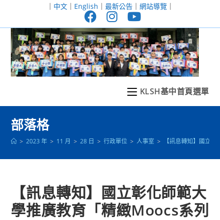
跳
｜
中文
｜
English
｜
最新公告
｜
網站導覽
｜
轉
至
主
要
內
容
KLSH基中首頁選單
部落格
>
2023 年
>
11 月
>
28 日
>
行政單位
>
人事室
>
【訊息轉知】國立彰
【訊息轉知】國立彰化師範大
學推廣教育「精緻Moocs系列