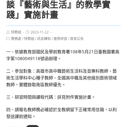
談『藝術與生活』的教學實
踐」實施計畫
Post
Post
特教組
2023-11-22
author:
published:
Post
教務處
/
特教組
/
訊息轉知
/
進修研習
/
首頁公告
category:
一、依據教育部國民及學前教育署108年5月21日臺教國署高
字第1080049118號函辦理。
二、參加對象：高雄市高中職藝術生活科及音樂科教師、藝
術生活學科中心種子教師、全國高中職及其他級別藝術領域
教師，實體錄取南區教師優先。
三、研習時間與課程代碼：詳見附件實施計畫。
四、請報名教師務必確認於全教網留下正確常用信箱，以利
發送課前通知。