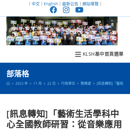
跳
｜
中文
｜
English
｜
最新公告
｜
網站導覽
｜
轉
至
主
要
內
容
KLSH基中首頁選單
部落格
>
2023 年
>
11 月
>
22 日
>
行政單位
>
教務處
>
[訊息轉知]「藝術
[訊息轉知]「藝術生活學科中
心全國教師研習：從音樂應用