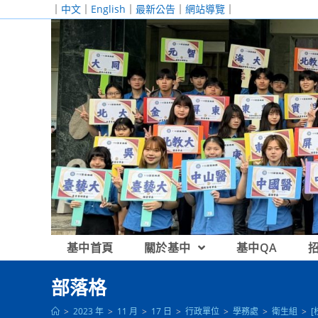
跳
｜
中文
｜
English
｜
最新公告
｜
網站導覽
｜
轉
至
主
要
內
容
基中首頁
關於基中
基中QA
部落格
>
2023 年
>
11 月
>
17 日
>
行政單位
>
學務處
>
衛生組
>