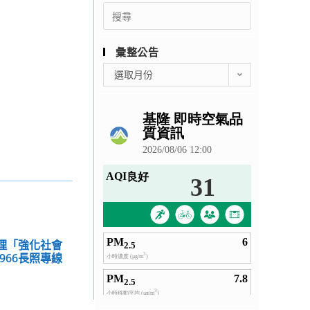
Search
for:
彙整公告
彙
選取月份
整
公
告
辦理「強化社會
966長照專線