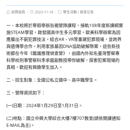
Post
Post
Post
訓育組長
2023-11-16
學生活動
/
首頁公告
author:
published:
category:
一、本校將於寒假舉辦旨揭營隊課程，接軌108年度新課綱實
施STEAM學習，啟發國高中生多元學習。歐美科學辦案為因
應層出不窮犯罪技法，結合AR、VR等重建犯罪現場，並跨界
與遺傳學合作，利用家族基因DNA協助破解懸案，這些新技
術都在今年《鑑識推理偵查營》，由國內外知名臺灣警察專
科學校刑事警察科李承龍副教授帶你破解，探索犯案現場的
真相，歡迎有興趣學生加入。
二、招生對象：全國公私立國中、高中職學生。
三、營隊資訊如下：
(一)日期︰2024年1月29日至1月31日。
(二)地點：國立中興大學綜合大樓7樓707教室(請依開課通知
E-MAIL為主)。