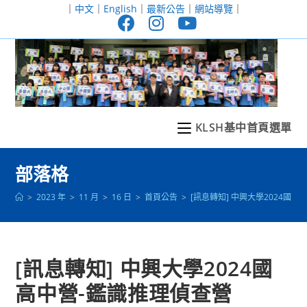
跳
｜
中文
｜
English
｜
最新公告
｜
網站導覽
｜
轉
至
主
要
內
容
KLSH基中首頁選單
部落格
>
2023 年
>
11 月
>
16 日
>
首頁公告
>
[訊息轉知] 中興大學2024國
[訊息轉知] 中興大學2024國
高中營-鑑識推理偵查營